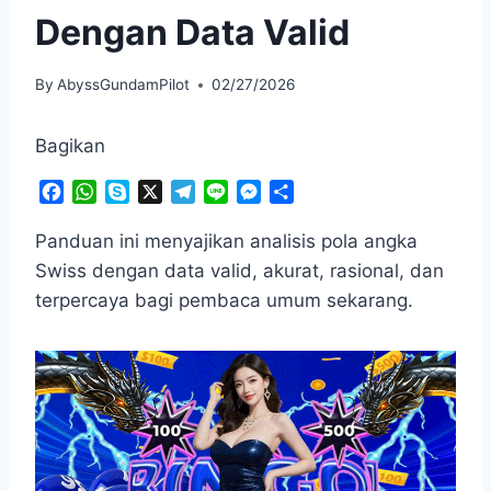
Dengan Data Valid
By
AbyssGundamPilot
02/27/2026
Bagikan
F
W
S
X
T
L
M
S
a
h
k
e
i
e
h
c
a
y
l
n
s
a
Panduan ini menyajikan analisis pola angka
e
t
p
e
e
s
r
Swiss dengan data valid, akurat, rasional, dan
b
s
e
g
e
e
terpercaya bagi pembaca umum sekarang.
o
A
r
n
o
p
a
g
k
p
m
e
r