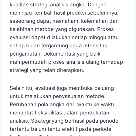
kualitas strategi analisis angka. Dengan
meninjau kembali hasil prediksi sebelumnya,
seseorang dapat memahami kelemahan dan
kelebihan metode yang digunakan. Proses
evaluasi dapat dilakukan setiap minggu atau
setiap bulan tergantung pada intensitas
pengamatan. Dokumentasi yang baik
mempermudah proses analisis ulang terhadap
strategi yang telah diterapkan.
Selain itu, evaluasi juga membuka peluang
untuk melakukan penyesuaian metode.
Perubahan pola angka dari waktu ke waktu
menuntut fleksibilitas dalam pendekatan
analisis. Strategi yang berhasil pada periode
tertentu belum tentu efektif pada periode