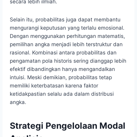
secara lebih ilmiah.
Selain itu, probabilitas juga dapat membantu
mengurangi keputusan yang terlalu emosional.
Dengan menggunakan perhitungan matematis,
pemilihan angka menjadi lebih terstruktur dan
rasional. Kombinasi antara probabilitas dan
pengamatan pola historis sering dianggap lebih
efektif dibandingkan hanya mengandalkan
intuisi. Meski demikian, probabilitas tetap
memiliki keterbatasan karena faktor
ketidakpastian selalu ada dalam distribusi
angka.
Strategi Pengelolaan Modal