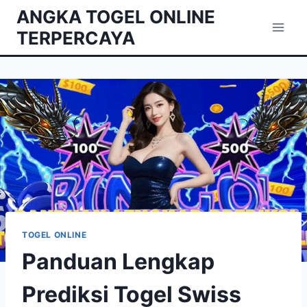
Skip
ANGKA TOGEL ONLINE
to
TERPERCAYA
content
TOGEL ONLINE
Panduan Lengkap
Prediksi Togel Swiss