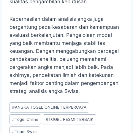
kualitas pengambilan keputusan.
Keberhasilan dalam analisis angka juga
bergantung pada kesabaran dan kemampuan
evaluasi berkelanjutan. Pengelolaan modal
yang baik membantu menjaga stabilitas
keuangan. Dengan menggabungkan berbagai
pendekatan analitis, peluang memahami
pergerakan angka menjadi lebih baik. Pada
akhirnya, pendekatan ilmiah dan ketekunan
menjadi faktor penting dalam pengembangan
strategi analisis angka Swiss.
Post
#
ANGKA TOGEL ONLINE TERPERCAYA
Tags:
#
Togel Online
#
TOGEL RESMI TERBAIK
#
Togel Swiss