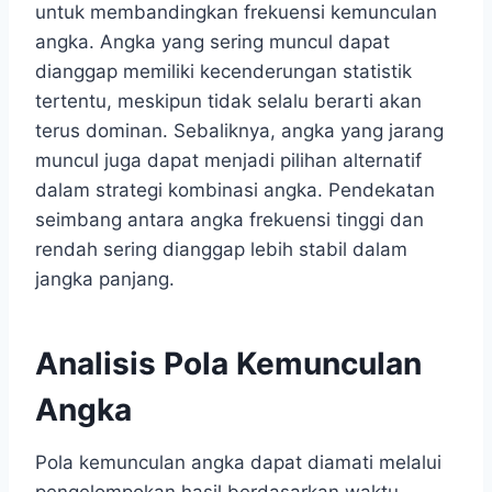
untuk membandingkan frekuensi kemunculan
angka. Angka yang sering muncul dapat
dianggap memiliki kecenderungan statistik
tertentu, meskipun tidak selalu berarti akan
terus dominan. Sebaliknya, angka yang jarang
muncul juga dapat menjadi pilihan alternatif
dalam strategi kombinasi angka. Pendekatan
seimbang antara angka frekuensi tinggi dan
rendah sering dianggap lebih stabil dalam
jangka panjang.
Analisis Pola Kemunculan
Angka
Pola kemunculan angka dapat diamati melalui
pengelompokan hasil berdasarkan waktu