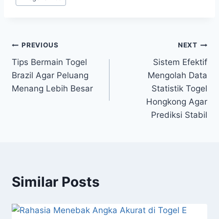
Post
PREVIOUS
NEXT
Tips Bermain Togel
Sistem Efektif
navigation
Brazil Agar Peluang
Mengolah Data
Menang Lebih Besar
Statistik Togel
Hongkong Agar
Prediksi Stabil
Similar Posts