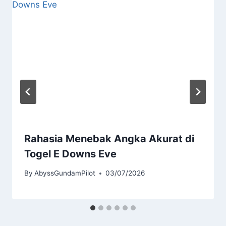
Rahasia Menebak Angka Akurat di
Togel E Downs Eve
By
AbyssGundamPilot
03/07/2026