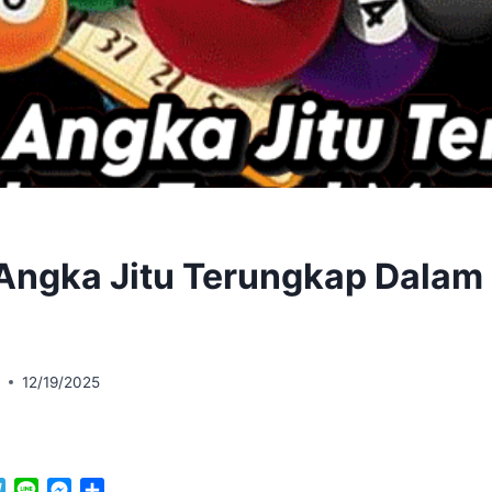
Angka Jitu Terungkap Dalam
t
12/19/2025
T
L
M
S