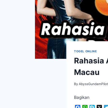
TOGEL ONLINE
Rahasia 
Macau
By
AbyssGundamPilo
Bagikan
F
W
S
X