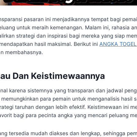
nsparansi pasaran ini menjadikannya tempat bagi pemai
uang untuk meraih kemenangan. Malam ini, rahasia ang
lirkan strategi dan inspirasi bagi mereka yang siap m
 mendapatkan hasil maksimal. Berikut ini
ANGKA TOGEL
n membahasnya.
au Dan Keistimewaannya
nal karena sistemnya yang transparan dan jadwal pen
ini memungkinkan para pemain untuk menganalisis hasil
tegi taruhan dengan lebih efektif. Keistimewaan ini me
vorit bagi para pecinta angka yang mencari peluang m
 yang tersedia mudah diakses dan lengkap, sehingga pe