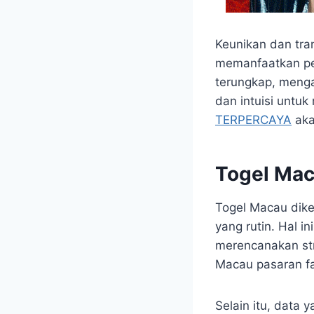
Keunikan dan tra
memanfaatkan pel
terungkap, menga
dan intuisi untuk
TERPERCAYA
aka
Togel Mac
Togel Macau dike
yang rutin. Hal 
merencanakan stra
Macau pasaran fa
Selain itu, data