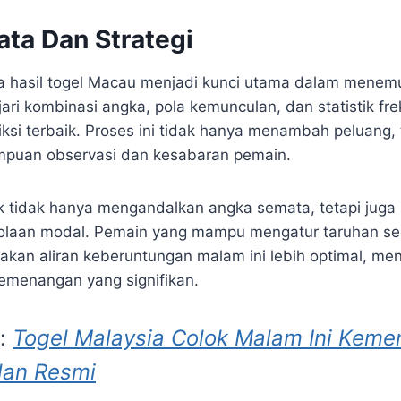
ata Dan Strategi
a hasil togel Macau menjadi kunci utama dalam menemu
ri kombinasi angka, pola kemunculan, dan statistik fre
ksi terbaik. Proses ini tidak hanya menambah peluang, 
uan observasi dan kesabaran pemain.
ik tidak hanya mengandalkan angka semata, tetapi juga
lolaan modal. Pemain yang mampu mengatur taruhan sec
kan aliran keberuntungan malam ini lebih optimal, me
emenangan yang signifikan.
a:
Togel Malaysia Colok Malam Ini Kem
dan Resmi