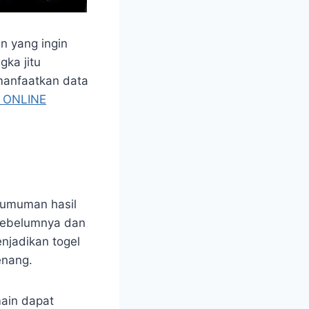
n yang ingin
ka jitu
emanfaatkan data
 ONLINE
gumuman hasil
 sebelumnya dan
njadikan togel
enang.
main dapat