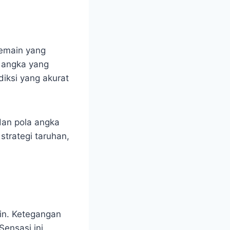
Pemain yang
 angka yang
diksi yang akurat
an pola angka
trategi taruhan,
in. Ketegangan
ensasi ini