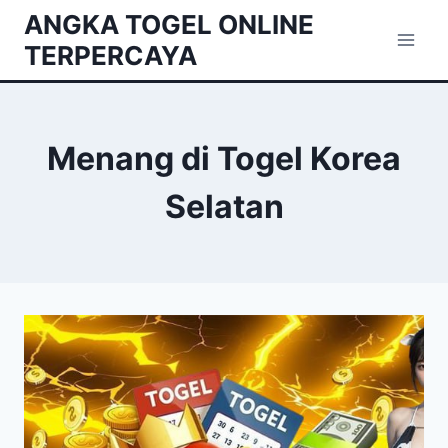
Skip
ANGKA TOGEL ONLINE
to
TERPERCAYA
content
Menang di Togel Korea
Selatan