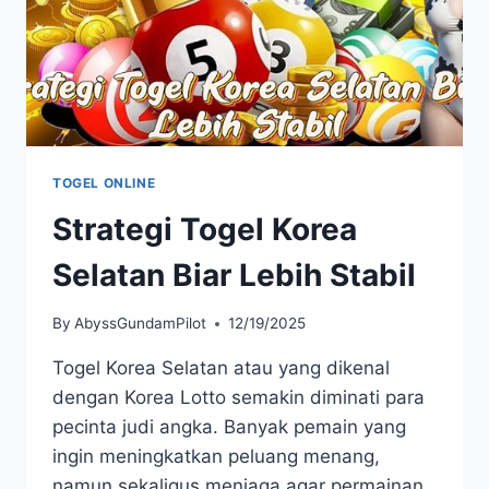
TOGEL ONLINE
Strategi Togel Korea
Selatan Biar Lebih Stabil
By
AbyssGundamPilot
12/19/2025
Togel Korea Selatan atau yang dikenal
dengan Korea Lotto semakin diminati para
pecinta judi angka. Banyak pemain yang
ingin meningkatkan peluang menang,
namun sekaligus menjaga agar permainan