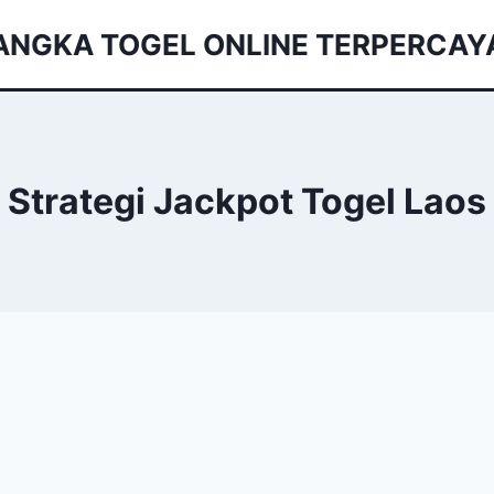
ANGKA TOGEL ONLINE TERPERCAY
Strategi Jackpot Togel Laos