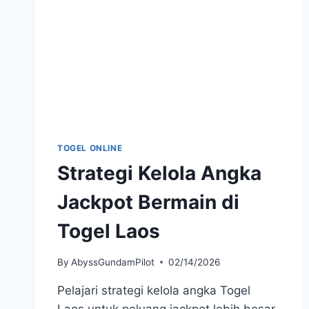
TOGEL ONLINE
Strategi Kelola Angka
Jackpot Bermain di
Togel Laos
By
AbyssGundamPilot
02/14/2026
Pelajari strategi kelola angka Togel
Laos untuk peluang jackpot lebih besar