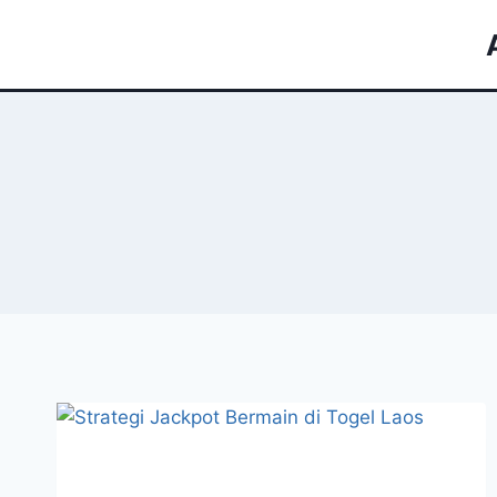
Skip
to
content