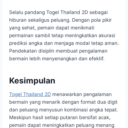
Selalu pandang Togel Thailand 2D sebagai
hiburan sekaligus peluang. Dengan pola pikir
yang sehat, pemain dapat menikmati
permainan sambil tetap meningkatkan akurasi
prediksi angka dan menjaga modal tetap aman.
Pendekatan disiplin membuat pengalaman
bermain lebih menyenangkan dan efektif.
Kesimpulan
Togel Thailand 2D
menawarkan pengalaman
bermain yang menarik dengan format dua digit
dan peluang menyusun kombinasi angka tepat.
Meskipun hasil setiap putaran bersifat acak,
pemain dapat meningkatkan peluang menang